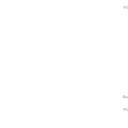
по
Вн
по