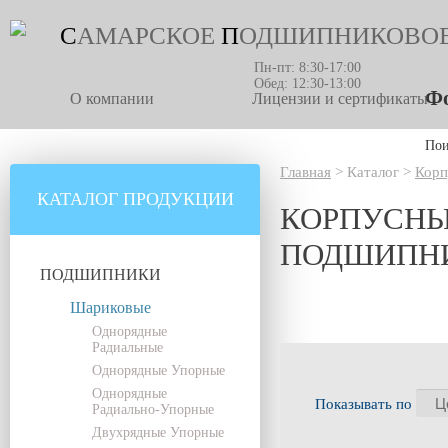
С
АМАРСКОЕ
П
ОДШИПНИКОВО
Пн-пт: 8:30-17:00
Обед: 12:30-13:00
Фо
О компании
Лицензии и сертификаты
По
Главная
>
Каталог
>
Корп
КАТАЛОГ ПРОДУКЦИИ
КОРПУСНЫ
ПОДШИПН
ПОДШИПНИКИ
Шариковые
Однорядные
Радиальные
Однорядные Упорные
Однорядные
Показывать по
Радиально-Упорные
Двухрядные Упорные