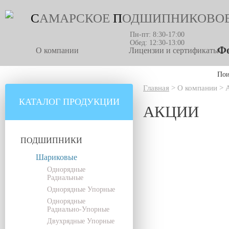
С
АМАРСКОЕ
П
ОДШИПНИКОВО
Пн-пт: 8:30-17:00
Обед: 12:30-13:00
Фо
О компании
Лицензии и сертификаты
По
Главная
>
О компании
>
КАТАЛОГ ПРОДУКЦИИ
АКЦИИ
ПОДШИПНИКИ
Шариковые
Однорядные
Радиальные
Однорядные Упорные
Однорядные
Радиально-Упорные
Двухрядные Упорные