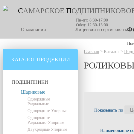
С
АМАРСКОЕ
П
ОДШИПНИКОВО
Пн-пт: 8:30-17:00
Обед: 12:30-13:00
Фо
О компании
Лицензии и сертификаты
По
Главная
>
Каталог
>
Под
КАТАЛОГ ПРОДУКЦИИ
РОЛИКОВ
ПОДШИПНИКИ
Шариковые
Однорядные
Радиальные
Показывать по
Однорядные Упорные
Однорядные
Радиально-Упорные
Двухрядные Упорные
Наименование с