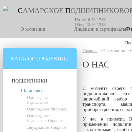
С
АМАРСКОЕ
П
ОДШИПНИКОВО
Пн-пт: 8:30-17:00
Обед: 12:30-13:00
Фо
О компании
Лицензии и сертификаты
По
Главная
>
О компании
>
КАТАЛОГ ПРОДУКЦИИ
О НАС
ПОДШИПНИКИ
С момента своего об
Шариковые
подшипниковое агентс
Однорядные
широчайший выбор 
Радиальные
транспорта, маш
Однорядные Упорные
приборостроения, сельск
Однорядные
У нас, к примеру, 
Радиально-Упорные
применении подшипн
Двухрядные Упорные
"экзотичными", особо