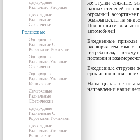
Двухрядные
же втулки стяжные, з
Радиально-Упорные
разных степеней точно
огромный ассортимент
Двухрядные
Радиальные
ремкомплекты на микро
Сферические
Подшипники для авто
автомобилей
Роликовые
Однорядные
Ежедневные приходы 
Радиальные С
расширяя тем самым н
Короткими Роликами
потребителя, а потому 
Однорядные
поставки и взаиморасче
Радиально-Упорные
Сферические
Ежедневные отгрузки до
срок исполнения 
Однорядные
Радиально-Упорные
Наша цель - не остана
Конические
направлении нашей деят
Двухрядные
Радиальные
Сферические
Двухрядные
Радиальные С
Короткими Роликами
Двухрядные
Радиально-Упорные
Конические