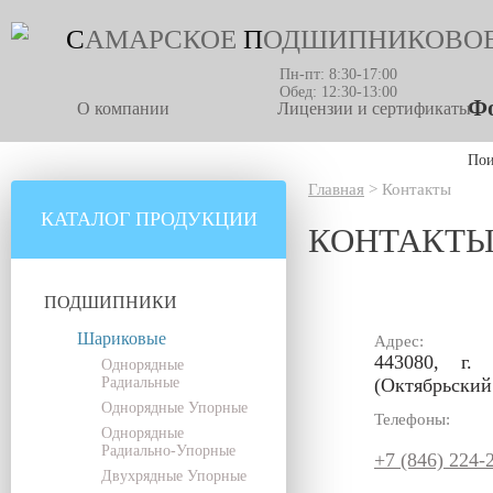
С
АМАРСКОЕ
П
ОДШИПНИКОВО
Пн-пт: 8:30-17:00
Обед: 12:30-13:00
Фо
О компании
Лицензии и сертификаты
По
Главная
>
Контакты
КАТАЛОГ ПРОДУКЦИИ
КОНТАКТ
ПОДШИПНИКИ
Шариковые
Адрес:
443080, г. 
Однорядные
Радиальные
(Октябрьский 
Однорядные Упорные
Телефоны:
Однорядные
Радиально-Упорные
+7 (846) 224-
Двухрядные Упорные