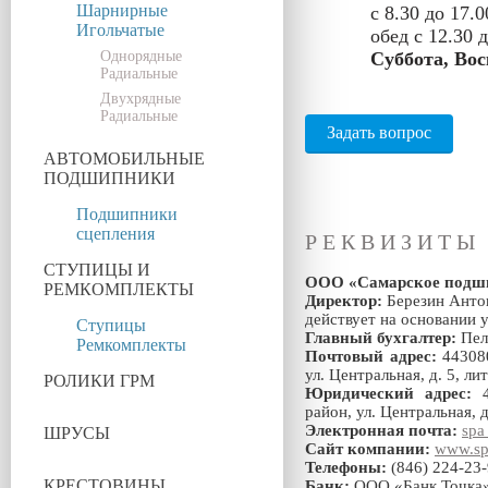
Шарнирные
с 8.30 до 17.0
Игольчатые
обед с 12.30 
Однорядные
Суббота, Вос
Радиальные
Двухрядные
Радиальные
Задать вопрос
АВТОМОБИЛЬНЫЕ
ПОДШИПНИКИ
Подшипники
сцепления
РЕКВИЗИТЫ
СТУПИЦЫ И
ООО «Самарское подши
РЕМКОМПЛЕКТЫ
Директор:
Березин Анто
действует на основании 
Ступицы
Главный бухгалтер:
Пел
Ремкомплекты
Почтовый адрес:
443080
ул. Центральная, д. 5, ли
РОЛИКИ ГРМ
Юридический адрес:
4
район, ул. Центральная, д
Электронная почта:
spa
ШРУСЫ
Сайт компании:
www.spa
Телефоны:
(846) 224-23-
КРЕСТОВИНЫ
Банк:
ООО «Банк Точка