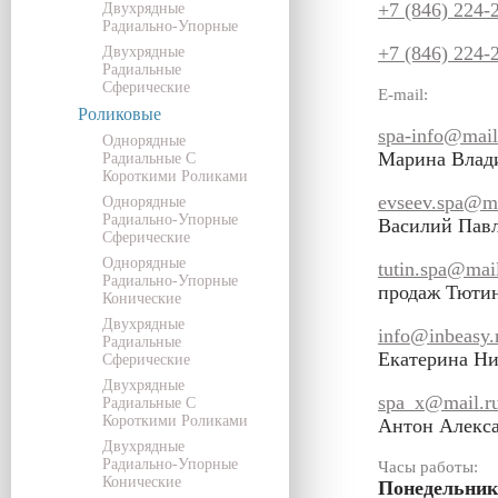
+7 (846) 224-
Двухрядные
Радиально-Упорные
+7 (846) 224-
Двухрядные
Радиальные
Сферические
E-mail:
Роликовые
spa-info@mail
Однорядные
Марина Влад
Радиальные С
Короткими Роликами
evseev.spa@ma
Однорядные
Радиально-Упорные
Василий Пав
Сферические
Однорядные
tutin.spa@mail
Радиально-Упорные
продаж Тюти
Конические
Двухрядные
info@inbeasy.
Радиальные
Екатерина Ни
Сферические
Двухрядные
spa_x@mail.r
Радиальные С
Короткими Роликами
Антон Алекс
Двухрядные
Радиально-Упорные
Часы работы:
Конические
Понедельник