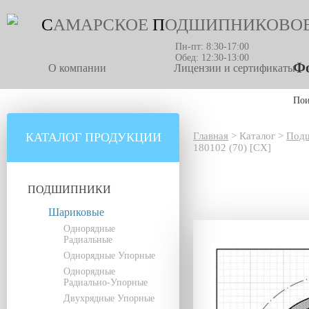
С
АМАРСКОЕ
П
ОДШИПНИКОВО
Пн-пт: 8:30-17:00
Обед: 12:30-13:00
Фо
О компании
Лицензии и сертификаты
По
КАТАЛОГ ПРОДУКЦИИ
Главная
>
Каталог
>
Под
180102 (70) [CX]
ПОДШИПНИКИ
Шариковые
Однорядные
Радиальные
Однорядные Упорные
Однорядные
Радиально-Упорные
Двухрядные Упорные