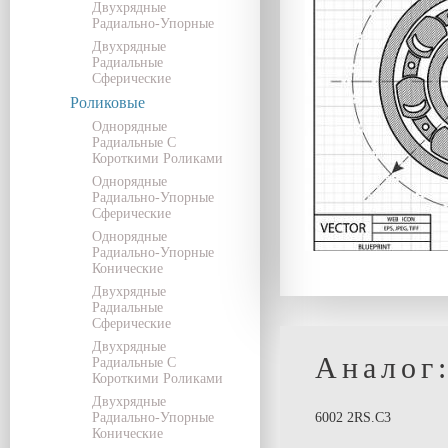
Двухрядные
Радиально-Упорные
Двухрядные
Радиальные
Сферические
Роликовые
Однорядные
Радиальные С
Короткими Роликами
Однорядные
Радиально-Упорные
Сферические
Однорядные
Радиально-Упорные
Конические
Двухрядные
Радиальные
Сферические
Двухрядные
Аналог
Радиальные С
Короткими Роликами
Двухрядные
Радиально-Упорные
6002 2RS.C3
Конические