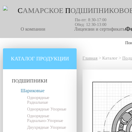
С
АМАРСКОЕ
П
ОДШИПНИКОВО
Пн-пт: 8:30-17:00
Обед: 12:30-13:00
Фо
О компании
Лицензии и сертификаты
По
КАТАЛОГ ПРОДУКЦИИ
Главная
>
Каталог
>
Под
ПОДШИПНИКИ
Шариковые
Однорядные
Радиальные
Однорядные Упорные
Однорядные
Радиально-Упорные
Двухрядные Упорные