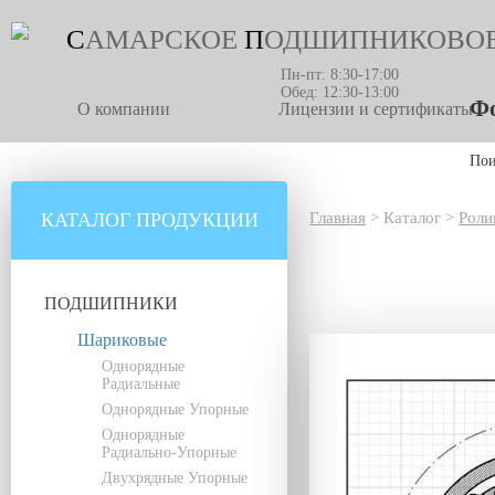
С
АМАРСКОЕ
П
ОДШИПНИКОВО
Пн-пт: 8:30-17:00
Обед: 12:30-13:00
Фо
О компании
Лицензии и сертификаты
По
КАТАЛОГ ПРОДУКЦИИ
Главная
>
Каталог
>
Роли
ПОДШИПНИКИ
Шариковые
Однорядные
Радиальные
Однорядные Упорные
Однорядные
Радиально-Упорные
Двухрядные Упорные