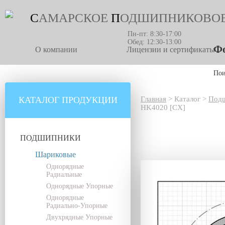
С
АМАРСКОЕ
П
ОДШИПНИКОВО
Пн-пт: 8:30-17:00
Обед: 12:30-13:00
Фо
О компании
Лицензии и сертификаты
По
КАТАЛОГ ПРОДУКЦИИ
Главная
>
Каталог
>
Под
HK4020 [CX]
ПОДШИПНИКИ
Шариковые
Однорядные
Радиальные
Однорядные Упорные
Однорядные
Радиально-Упорные
Двухрядные Упорные