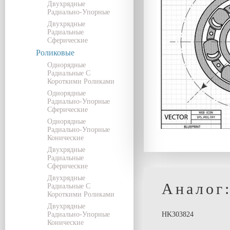
Двухрядные
Радиально-Упорные
Двухрядные
Радиальные
Сферические
Роликовые
Однорядные
Радиальные С
Короткими Роликами
Однорядные
Радиально-Упорные
Сферические
Однорядные
Радиально-Упорные
Конические
Двухрядные
Радиальные
Сферические
Двухрядные
Аналог
Радиальные С
Короткими Роликами
Двухрядные
Радиально-Упорные
HK303824
Конические