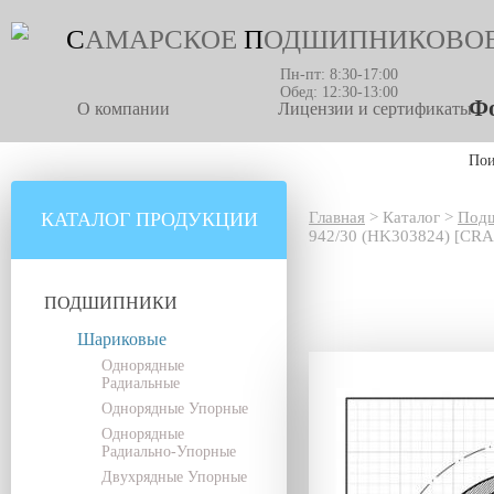
С
АМАРСКОЕ
П
ОДШИПНИКОВО
Пн-пт: 8:30-17:00
Обед: 12:30-13:00
Фо
О компании
Лицензии и сертификаты
По
КАТАЛОГ ПРОДУКЦИИ
Главная
>
Каталог
>
Под
942/30 (HK303824) [CRA
ПОДШИПНИКИ
Шариковые
Однорядные
Радиальные
Однорядные Упорные
Однорядные
Радиально-Упорные
Двухрядные Упорные