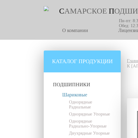
С
АМАРСКОЕ
П
ОДШИ
Пн-пт: 8:
Обед: 12:
О компании
Лицензии
КАТАЛОГ ПРОДУКЦИИ
Глав
К [А
ПОДШИПНИКИ
Шариковые
Однорядные
Радиальные
Однорядные Упорные
Однорядные
Радиально-Упорные
Двухрядные Упорные