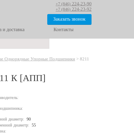
224-23-90
+7 (846)
224-23-92
+7 (846)
Заказать звонок
 и доставка
Контакты
е Однорядные Упорные Подшипники
>
8211
11 К [АПП]
зводитель:
подшипника:
ний диаметр:
90
ренний диаметр:
55
на: