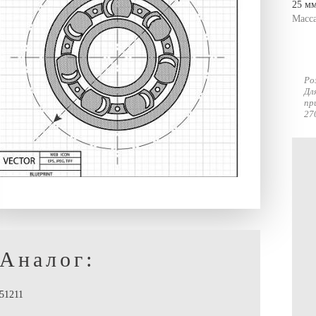
25 мм
Масс
Ро
Дл
пр
27
Аналог:
51211