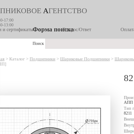
ПНИКОВОЕ
А
ГЕНТСТВО
30-17:00
30-13:00
Форма поиска
 и сертификаты
Вопрос/Ответ
Оплата
Поиск
ная
>
Каталог
>
Подшипники
>
Шариковые Подшипники
>
Шариковы
ПП]
82
Прои
АПП
Тип 
8211
Внеш
Внут
Шири