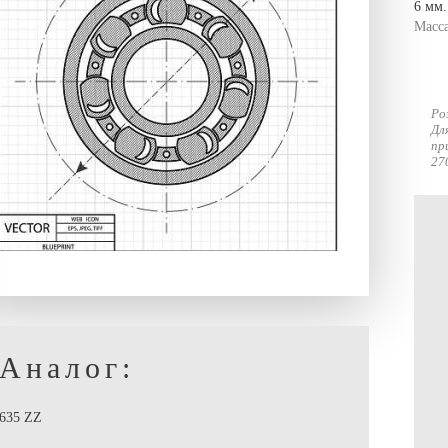
6 мм.
Масс
Ро
Дл
пр
27
Аналог:
635 ZZ