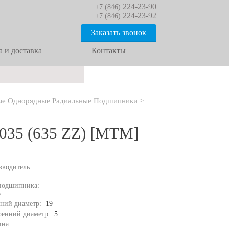
224-23-90
+7 (846)
224-23-92
+7 (846)
Заказать звонок
 и доставка
Контакты
е Однорядные Радиальные Подшипники
>
035 (635 ZZ) [MTM]
зводитель:
подшипника:
5
ний диаметр:
19
ренний диаметр:
5
на: