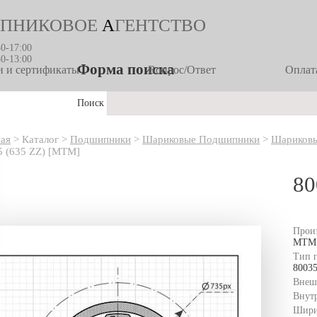
ПНИКОВОЕ
А
ГЕНТСТВО
30-17:00
30-13:00
Форма поиска
 и сертификаты
Вопрос/Ответ
Оплата
Поиск
ная
>
Каталог
>
Подшипники
>
Шариковые Подшипники
>
Шариковы
5 (635 ZZ) [MTM]
80
Прои
MTM
Тип 
8003
Внеш
Внут
Шири