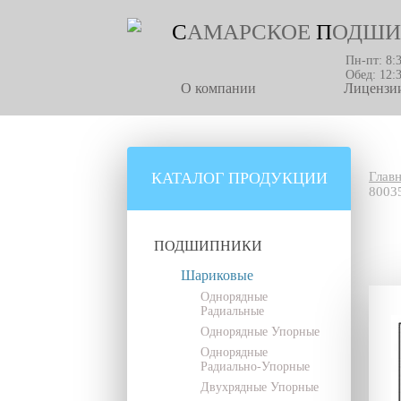
С
АМАРСКОЕ
П
ОДШИ
Пн-пт: 8:
Обед: 12:
О компании
Лицензии
КАТАЛОГ ПРОДУКЦИИ
Глав
8003
ПОДШИПНИКИ
Шариковые
Однорядные
Радиальные
Однорядные Упорные
Однорядные
Радиально-Упорные
Двухрядные Упорные