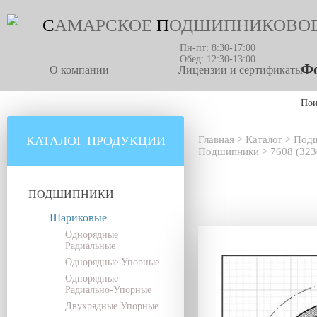
С
АМАРСКОЕ
П
ОДШИПНИКОВО
Пн-пт: 8:30-17:00
Обед: 12:30-13:00
Фо
О компании
Лицензии и сертификаты
По
КАТАЛОГ ПРОДУКЦИИ
Главная
>
Каталог
>
Под
Подшипники
>
7608 (32
ПОДШИПНИКИ
Шариковые
Однорядные
Радиальные
Однорядные Упорные
Однорядные
Радиально-Упорные
Двухрядные Упорные