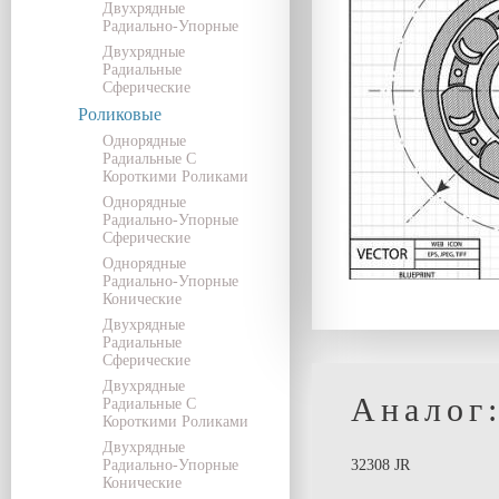
Двухрядные
Радиально-Упорные
Двухрядные
Радиальные
Сферические
Роликовые
Однорядные
Радиальные С
Короткими Роликами
Однорядные
Радиально-Упорные
Сферические
Однорядные
Радиально-Упорные
Конические
Двухрядные
Радиальные
Сферические
Двухрядные
Аналог
Радиальные С
Короткими Роликами
Двухрядные
Радиально-Упорные
32308 JR
Конические