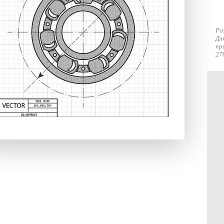
Ро
Дл
пр
27