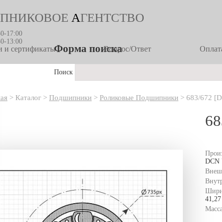
ПНИКОВОЕ
А
ГЕНТСТВО
30-17:00
30-13:00
Форма поиска
 и сертификаты
Вопрос/Ответ
Оплата
Поиск
ная
>
Каталог
>
Подшипники
>
Роликовые Подшипники
>
683/672 [
68
Прои
DCN
Внеш
Внут
Шири
41,27
Масс