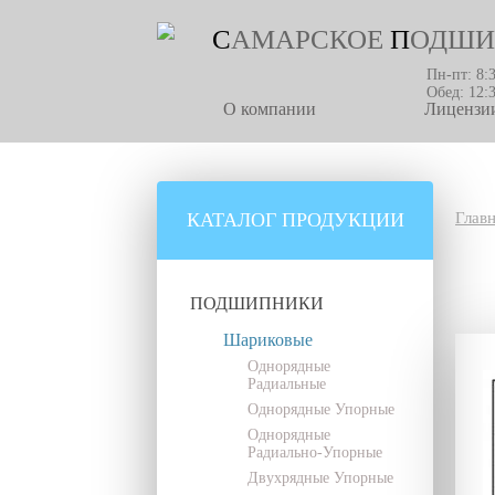
С
АМАРСКОЕ
П
ОДШИ
Пн-пт: 8:
Обед: 12:
О компании
Лицензии
КАТАЛОГ ПРОДУКЦИИ
Глав
ПОДШИПНИКИ
Шариковые
Однорядные
Радиальные
Однорядные Упорные
Однорядные
Радиально-Упорные
Двухрядные Упорные