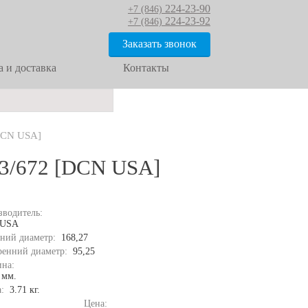
224-23-90
+7 (846)
224-23-92
+7 (846)
Заказать звонок
 и доставка
Контакты
DCN USA]
3/672 [DCN USA]
зводитель:
 USA
ний диаметр:
168,27
ренний диаметр:
95,25
на:
 мм.
а:
3.71 кг.
Цена: