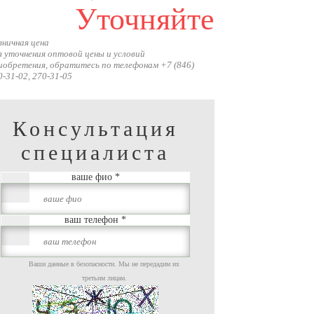
Уточняйте
зничная цена
я уточнения оптовой цены и условий
иобретения, обратитесь по телефонам +7 (846)
0-31-02, 270-31-05
Консультация
специалиста
ваше фио
*
ваш телефон
*
Ваши данные в безопасности. Мы не передадим их
третьим лицам.