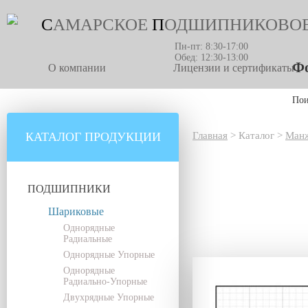
С
АМАРСКОЕ
П
ОДШИПНИКОВО
Пн-пт: 8:30-17:00
Обед: 12:30-13:00
Фо
О компании
Лицензии и сертификаты
По
КАТАЛОГ ПРОДУКЦИИ
Главная
>
Каталог
>
Манж
ПОДШИПНИКИ
Шариковые
Однорядные
Радиальные
Однорядные Упорные
Однорядные
Радиально-Упорные
Двухрядные Упорные