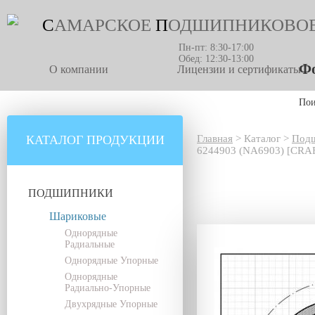
С
АМАРСКОЕ
П
ОДШИПНИКОВО
Пн-пт: 8:30-17:00
Обед: 12:30-13:00
Фо
О компании
Лицензии и сертификаты
По
КАТАЛОГ ПРОДУКЦИИ
Главная
>
Каталог
>
Под
6244903 (NA6903) [CRA
ПОДШИПНИКИ
Шариковые
Однорядные
Радиальные
Однорядные Упорные
Однорядные
Радиально-Упорные
Двухрядные Упорные