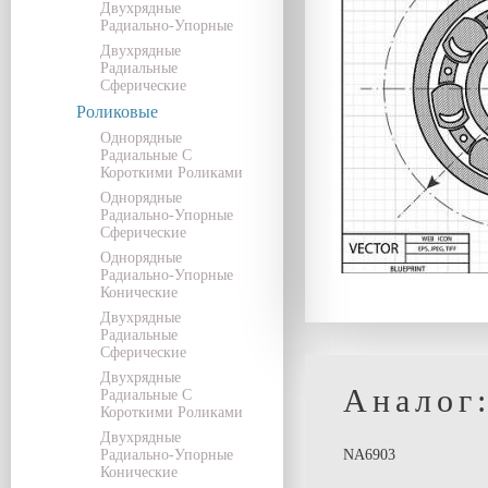
Двухрядные
Радиально-Упорные
Двухрядные
Радиальные
Сферические
Роликовые
Однорядные
Радиальные С
Короткими Роликами
Однорядные
Радиально-Упорные
Сферические
Однорядные
Радиально-Упорные
Конические
Двухрядные
Радиальные
Сферические
Двухрядные
Аналог
Радиальные С
Короткими Роликами
Двухрядные
Радиально-Упорные
NA6903
Конические