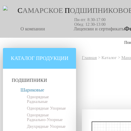
С
АМАРСКОЕ
П
ОДШИПНИКОВО
Пн-пт: 8:30-17:00
Обед: 12:30-13:00
Фо
О компании
Лицензии и сертификаты
По
КАТАЛОГ ПРОДУКЦИИ
Главная
>
Каталог
>
Манж
ПОДШИПНИКИ
Шариковые
Однорядные
Радиальные
Однорядные Упорные
Однорядные
Радиально-Упорные
Двухрядные Упорные