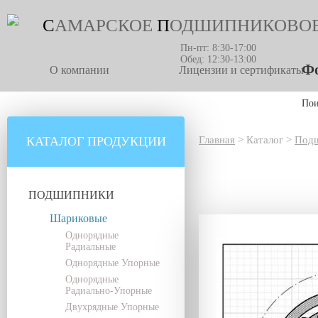
С
АМАРСКОЕ
П
ОДШИПНИКОВО
Пн-пт: 8:30-17:00
Обед: 12:30-13:00
Фо
О компании
Лицензии и сертификаты
По
КАТАЛОГ ПРОДУКЦИИ
Главная
>
Каталог
>
Под
ПОДШИПНИКИ
Шариковые
Однорядные
Радиальные
Однорядные Упорные
Однорядные
Радиально-Упорные
Двухрядные Упорные