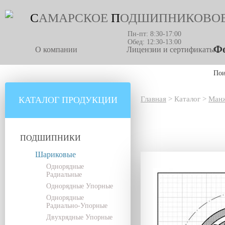
С
АМАРСКОЕ
П
ОДШИПНИКОВО
Пн-пт: 8:30-17:00
Обед: 12:30-13:00
Фо
О компании
Лицензии и сертификаты
По
КАТАЛОГ ПРОДУКЦИИ
Главная
>
Каталог
>
Манж
ПОДШИПНИКИ
Шариковые
Однорядные
Радиальные
Однорядные Упорные
Однорядные
Радиально-Упорные
Двухрядные Упорные