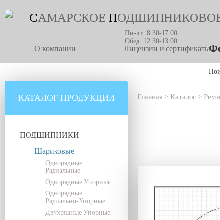
С
АМАРСКОЕ
П
ОДШИПНИКОВО
Пн-пт: 8:30-17:00
Обед: 12:30-13:00
Фо
О компании
Лицензии и сертификаты
По
КАТАЛОГ ПРОДУКЦИИ
Главная
>
Каталог
>
Ремн
ПОДШИПНИКИ
Шариковые
Однорядные
Радиальные
Однорядные Упорные
Однорядные
Радиально-Упорные
Двухрядные Упорные