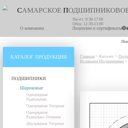
С
АМАРСКОЕ
П
ОДШИПНИКОВО
Пн-пт: 8:30-17:00
Обед: 12:30-13:00
Фо
О компании
Лицензии и сертификаты
По
КАТАЛОГ ПРОДУКЦИИ
Главная
>
Каталог
>
Под
Роликами Подшипники
>
ПОДШИПНИКИ
Шариковые
Однорядные
Радиальные
Однорядные Упорные
Однорядные
Радиально-Упорные
Двухрядные Упорные