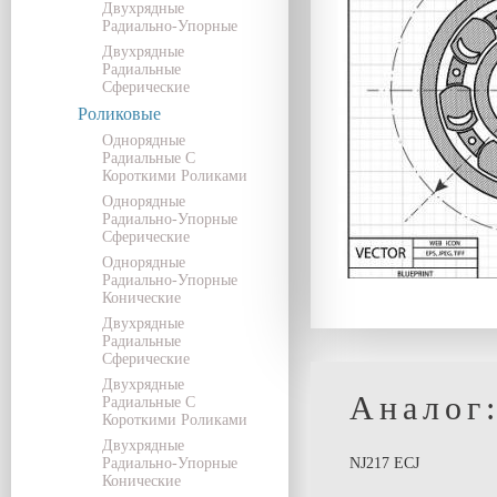
Двухрядные
Радиально-Упорные
Двухрядные
Радиальные
Сферические
Роликовые
Однорядные
Радиальные С
Короткими Роликами
Однорядные
Радиально-Упорные
Сферические
Однорядные
Радиально-Упорные
Конические
Двухрядные
Радиальные
Сферические
Двухрядные
Аналог
Радиальные С
Короткими Роликами
Двухрядные
Радиально-Упорные
NJ217 ECJ
Конические