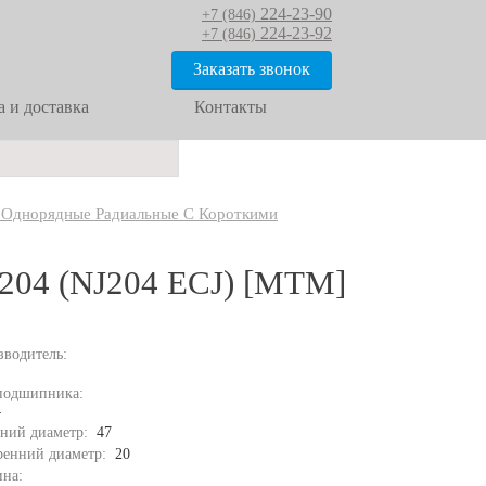
224-23-90
+7 (846)
224-23-92
+7 (846)
Заказать звонок
 и доставка
Контакты
 Однорядные Радиальные С Короткими
204 (NJ204 ECJ) [MTM]
зводитель:
подшипника:
4
ний диаметр:
47
ренний диаметр:
20
на: