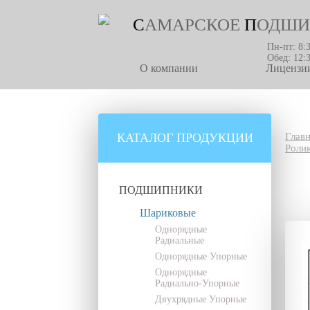
С
АМАРСКОЕ
П
ОДШИ
Пн-пт: 8:
Обед: 12:
О компании
Лицензии
КАТАЛОГ ПРОДУКЦИИ
Глав
Роли
ПОДШИПНИКИ
Шариковые
Однорядные
Радиальные
Однорядные Упорные
Однорядные
Радиально-Упорные
Двухрядные Упорные