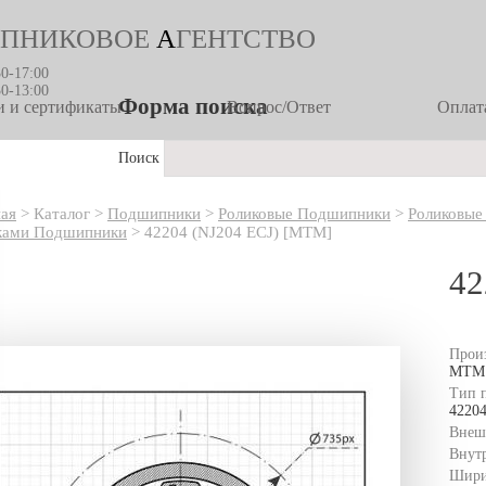
ПНИКОВОЕ
А
ГЕНТСТВО
30-17:00
30-13:00
Форма поиска
 и сертификаты
Вопрос/Ответ
Оплата
Поиск
ная
>
Каталог
>
Подшипники
>
Роликовые Подшипники
>
Роликовые
ками Подшипники
>
42204 (NJ204 ECJ) [MTM]
42
Прои
MTM
Тип 
4220
Внеш
Внут
Шири