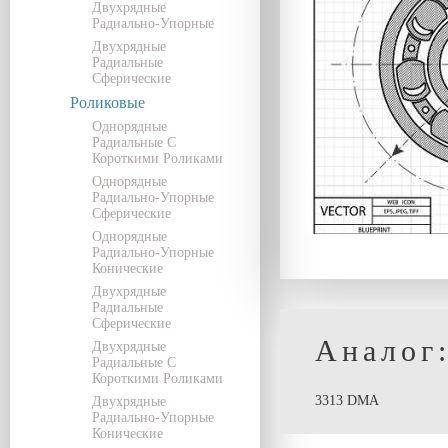
Двухрядные
Радиально-Упорные
Двухрядные
Радиальные
Сферические
Роликовые
Однорядные
Радиальные С
Короткими Роликами
Однорядные
Радиально-Упорные
Сферические
Однорядные
Радиально-Упорные
Конические
Двухрядные
Радиальные
Сферические
Аналог
Двухрядные
Радиальные С
Короткими Роликами
3313 DMA
Двухрядные
Радиально-Упорные
Конические