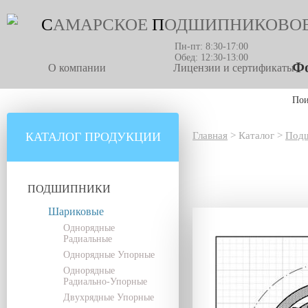
С
АМАРСКОЕ
П
ОДШИПНИКОВО
Пн-пт: 8:30-17:00
Обед: 12:30-13:00
Фо
О компании
Лицензии и сертификаты
По
КАТАЛОГ ПРОДУКЦИИ
Главная
>
Каталог
>
Под
ПОДШИПНИКИ
Шариковые
Однорядные
Радиальные
Однорядные Упорные
Однорядные
Радиально-Упорные
Двухрядные Упорные