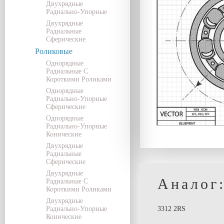
Двухрядные
Радиально-Упорные
Двухрядные
Радиальные
Сферические
Роликовые
Однорядные
Радиальные С
Короткими Роликами
Однорядные
Радиально-Упорные
Сферические
Однорядные
Радиально-Упорные
Конические
Двухрядные
Радиальные
Сферические
Двухрядные
Аналог
Радиальные С
Короткими Роликами
Двухрядные
Радиально-Упорные
3312 2RS
Конические