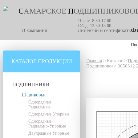
С
АМАРСКОЕ
П
ОДШИПНИКОВО
Пн-пт: 8:30-17:00
Обед: 12:30-13:00
Фо
О компании
Лицензии и сертификаты
По
КАТАЛОГ ПРОДУКЦИИ
Главная
>
Каталог
>
Под
Подшипники
>
3056312 
ПОДШИПНИКИ
Шариковые
Однорядные
Радиальные
Однорядные Упорные
Однорядные
Радиально-Упорные
Двухрядные Упорные