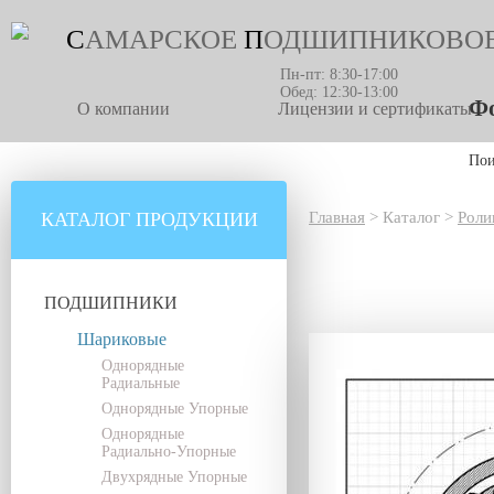
С
АМАРСКОЕ
П
ОДШИПНИКОВО
Пн-пт: 8:30-17:00
Обед: 12:30-13:00
Фо
О компании
Лицензии и сертификаты
По
КАТАЛОГ ПРОДУКЦИИ
Главная
>
Каталог
>
Роли
ПОДШИПНИКИ
Шариковые
Однорядные
Радиальные
Однорядные Упорные
Однорядные
Радиально-Упорные
Двухрядные Упорные