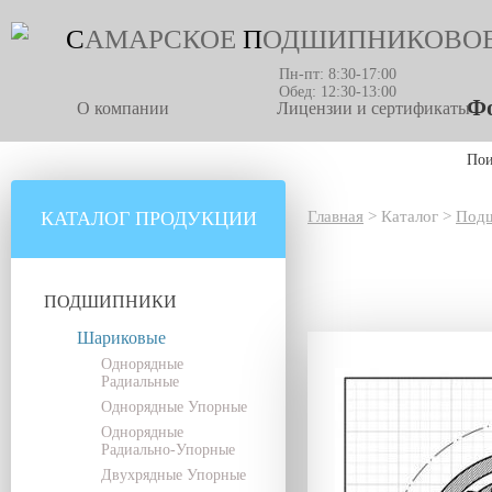
С
АМАРСКОЕ
П
ОДШИПНИКОВО
Пн-пт: 8:30-17:00
Обед: 12:30-13:00
Фо
О компании
Лицензии и сертификаты
По
КАТАЛОГ ПРОДУКЦИИ
Главная
>
Каталог
>
Под
ПОДШИПНИКИ
Шариковые
Однорядные
Радиальные
Однорядные Упорные
Однорядные
Радиально-Упорные
Двухрядные Упорные