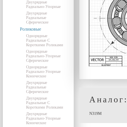
Двухрядные
Радиально-Упорные
Двухрядные
Радиальные
Сферические
Роликовые
Однорядные
Радиальные С
Короткими Роликами
Однорядные
Радиально-Упорные
Сферические
Однорядные
Радиально-Упорные
Конические
Двухрядные
Радиальные
Сферические
Аналог
Двухрядные
Радиальные С
Короткими Роликами
N319M
Двухрядные
Радиально-Упорные
Конические