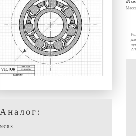
43 мм
Масс
Ро
Дл
пр
27
Аналог:
N318 S