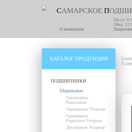
С
АМАРСКОЕ
П
ОДШИ
Пн-пт: 8:
Обед: 12:
О компании
Лицензии
КАТАЛОГ ПРОДУКЦИИ
Глав
Роли
ПОДШИПНИКИ
Шариковые
Однорядные
Радиальные
Однорядные Упорные
Однорядные
Радиально-Упорные
Двухрядные Упорные