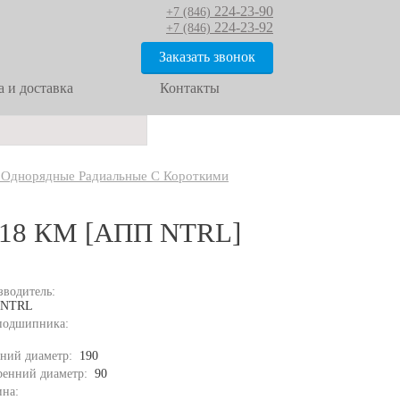
224-23-90
+7 (846)
224-23-92
+7 (846)
Заказать звонок
 и доставка
Контакты
 Однорядные Радиальные С Короткими
18 КМ [АПП NTRL]
зводитель:
 NTRL
подшипника:
ний диаметр:
190
ренний диаметр:
90
на: