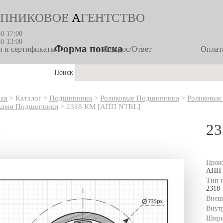
ПНИКОВОЕ
А
ГЕНТСТВО
30-17:00
30-13:00
Форма поиска
 и сертификаты
Вопрос/Ответ
Оплата
Поиск
ная
>
Каталог
>
Подшипники
>
Роликовые Подшипники
>
Роликовые
ками Подшипники
>
2318 КМ [АПП NTRL]
23
Прои
АПП
Тип 
2318
Внеш
Внут
Шири