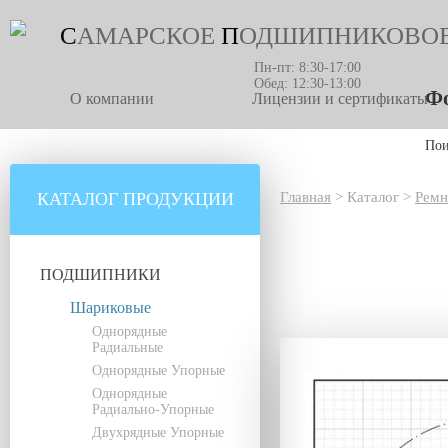
С
АМАРСКОЕ
П
ОДШИПНИКОВО
Пн-пт: 8:30-17:00
Обед: 12:30-13:00
Фо
О компании
Лицензии и сертификаты
По
КАТАЛОГ ПРОДУКЦИИ
Главная
>
Каталог
>
Ремн
ПОДШИПНИКИ
Шариковые
Однорядные
Радиальные
Однорядные Упорные
Однорядные
Радиально-Упорные
Двухрядные Упорные