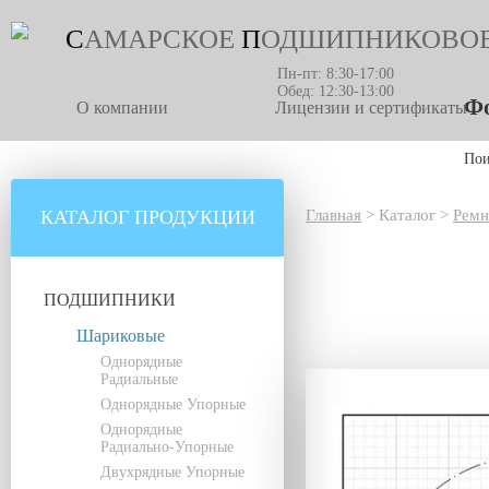
С
АМАРСКОЕ
П
ОДШИПНИКОВО
Пн-пт: 8:30-17:00
Обед: 12:30-13:00
Фо
О компании
Лицензии и сертификаты
По
КАТАЛОГ ПРОДУКЦИИ
Главная
>
Каталог
>
Ремн
ПОДШИПНИКИ
Шариковые
Однорядные
Радиальные
Однорядные Упорные
Однорядные
Радиально-Упорные
Двухрядные Упорные