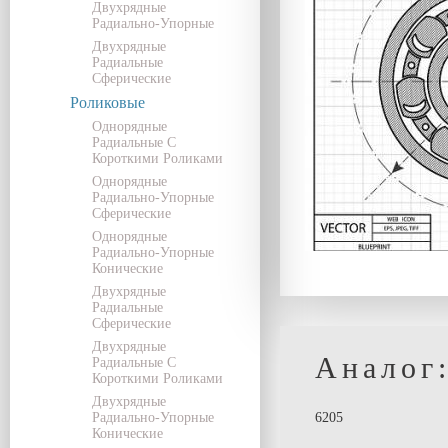
Двухрядные
Радиально-Упорные
Двухрядные
Радиальные
Сферические
Роликовые
Однорядные
Радиальные С
Короткими Роликами
Однорядные
Радиально-Упорные
Сферические
Однорядные
Радиально-Упорные
Конические
Двухрядные
Радиальные
Сферические
Двухрядные
Аналог
Радиальные С
Короткими Роликами
Двухрядные
Радиально-Упорные
6205
Конические