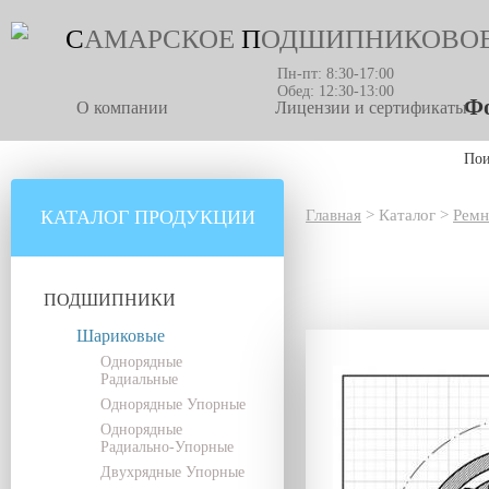
С
АМАРСКОЕ
П
ОДШИПНИКОВО
Пн-пт: 8:30-17:00
Обед: 12:30-13:00
Фо
О компании
Лицензии и сертификаты
По
КАТАЛОГ ПРОДУКЦИИ
Главная
>
Каталог
>
Ремн
ПОДШИПНИКИ
Шариковые
Однорядные
Радиальные
Однорядные Упорные
Однорядные
Радиально-Упорные
Двухрядные Упорные