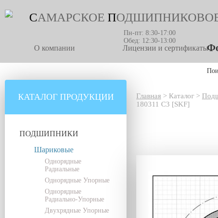
С
АМАРСКОЕ
П
ОДШИПНИКОВО
Пн-пт: 8:30-17:00
Обед: 12:30-13:00
Фо
О компании
Лицензии и сертификаты
По
КАТАЛОГ ПРОДУКЦИИ
Главная
>
Каталог
>
Под
180311 C3 [SKF]
ПОДШИПНИКИ
Шариковые
Однорядные
Радиальные
Однорядные Упорные
Однорядные
Радиально-Упорные
Двухрядные Упорные