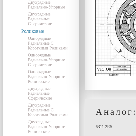
Двухрядные
Радиально-Упорные
Двухрядные
Радиальные
Сферические
Роликовые
Однорядные
Радиальные С
Короткими Роликами
Однорядные
Радиально-Упорные
Сферические
Однорядные
Радиально-Упорные
Конические
Двухрядные
Радиальные
Сферические
Двухрядные
Аналог
Радиальные С
Короткими Роликами
Двухрядные
Радиально-Упорные
6311 2RS
Конические