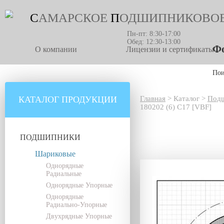
С
АМАРСКОЕ
П
ОДШИПНИКОВО
Пн-пт: 8:30-17:00
Обед: 12:30-13:00
Фо
О компании
Лицензии и сертификаты
По
КАТАЛОГ ПРОДУКЦИИ
Главная
>
Каталог
>
Под
180202 (6) С17 [VBF]
ПОДШИПНИКИ
Шариковые
Однорядные
Радиальные
Однорядные Упорные
Однорядные
Радиально-Упорные
Двухрядные Упорные