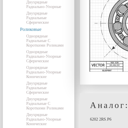
Двухрядные
Радиально-Упорные
Двухрядные
Радиальные
Сферические
Роликовые
Однорядные
Радиальные С
Короткими Роликами
Однорядные
Радиально-Упорные
Сферические
Однорядные
Радиально-Упорные
Конические
Двухрядные
Радиальные
Сферические
Двухрядные
Аналог
Радиальные С
Короткими Роликами
Двухрядные
Радиально-Упорные
6202 2RS.P6
Конические