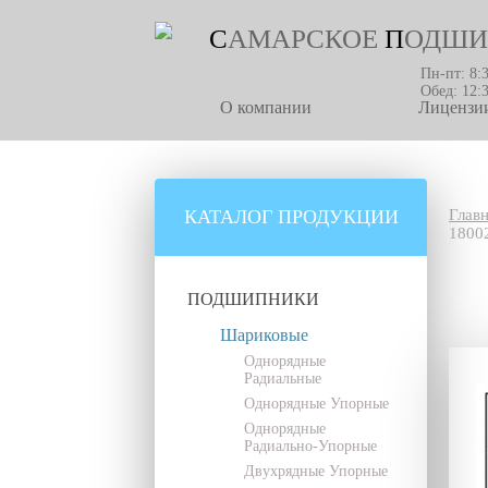
С
АМАРСКОЕ
П
ОДШИ
Пн-пт: 8:
Обед: 12:
О компании
Лицензии
КАТАЛОГ ПРОДУКЦИИ
Глав
18002
ПОДШИПНИКИ
Шариковые
Однорядные
Радиальные
Однорядные Упорные
Однорядные
Радиально-Упорные
Двухрядные Упорные