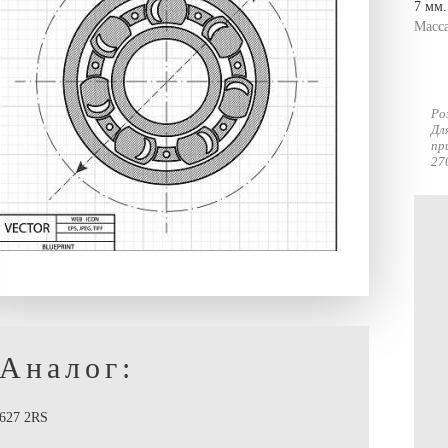
7 мм.
Масс
Ро
Дл
пр
27
Аналог:
627 2RS