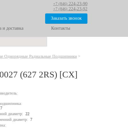
224-23-90
+7 (846)
224-23-92
+7 (846)
Заказать звонок
 и доставка
Контакты
е Однорядные Радиальные Подшипники
>
0027 (627 2RS) [CX]
зводитель:
подшипника:
27
ний диаметр:
22
ренний диаметр:
7
на: