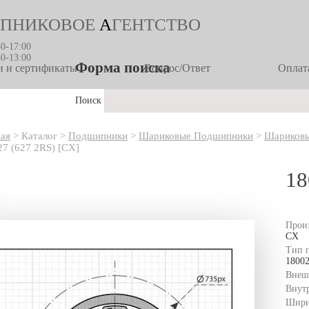
ПНИКОВОЕ
А
ГЕНТСТВО
30-17:00
30-13:00
Форма поиска
 и сертификаты
Вопрос/Ответ
Оплата
Поиск
ная
>
Каталог
>
Подшипники
>
Шариковые Подшипники
>
Шариковы
7 (627 2RS) [CX]
18
Прои
CX
Тип 
1800
Внеш
Внут
Шири