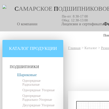
С
АМАРСКОЕ
П
ОДШИПНИКОВО
Пн-пт: 8:30-17:00
Обед: 12:30-13:00
Фо
О компании
Лицензии и сертификаты
По
КАТАЛОГ ПРОДУКЦИИ
Главная
>
Каталог
>
Ремн
ПОДШИПНИКИ
Шариковые
Однорядные
Радиальные
Однорядные Упорные
Однорядные
Радиально-Упорные
Двухрядные Упорные