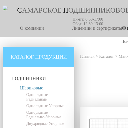
С
АМАРСКОЕ
П
ОДШИПНИКОВО
Пн-пт: 8:30-17:00
Обед: 12:30-13:00
Фо
О компании
Лицензии и сертификаты
По
КАТАЛОГ ПРОДУКЦИИ
Главная
>
Каталог
>
Манж
ПОДШИПНИКИ
Шариковые
Однорядные
Радиальные
Однорядные Упорные
Однорядные
Радиально-Упорные
Двухрядные Упорные