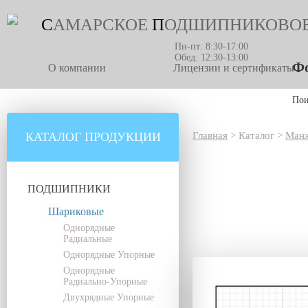
С
АМАРСКОЕ
П
ОДШИПНИКОВО
Пн-пт: 8:30-17:00
Обед: 12:30-13:00
Фо
О компании
Лицензии и сертификаты
По
КАТАЛОГ ПРОДУКЦИИ
Главная
>
Каталог
>
Манж
ПОДШИПНИКИ
Шариковые
Однорядные
Радиальные
Однорядные Упорные
Однорядные
Радиально-Упорные
Двухрядные Упорные