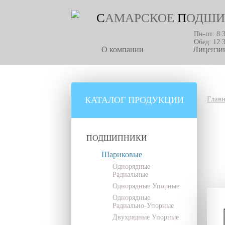
С
АМАРСКОЕ
П
ОДШИ
Пн-пт: 8:
Обед: 12:
О компании
Лицензии
КАТАЛОГ ПРОДУКЦИИ
Глав
ПОДШИПНИКИ
Шариковые
Однорядные
Радиальные
Однорядные Упорные
Однорядные
Радиально-Упорные
Двухрядные Упорные