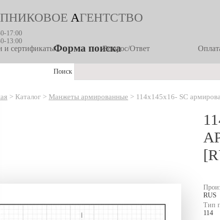
ПНИКОВОЕ
А
ГЕНТСТВО
30-17:00
30-13:00
Форма поиска
 и сертификаты
Вопрос/Ответ
Оплата
Поиск
ная
>
Каталог
>
Манжеты армированные
>
114х145х16- SC армирова
11
А
[R
Прои
RUS
Тип 
114