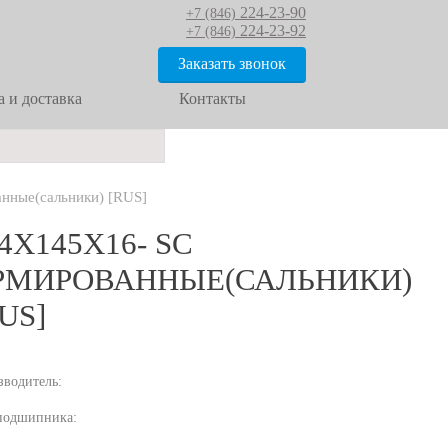
224-23-90
+7 (846)
224-23-92
+7 (846)
Заказать звонок
 и доставка
Контакты
нные(сальники) [RUS]
4Х145Х16- SC
РМИРОВАННЫЕ(САЛЬНИКИ)
US]
зводитель:
подшипника: