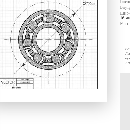
Внеш
Внут
Шири
16 мм
Масс
Ро
Дл
пр
27