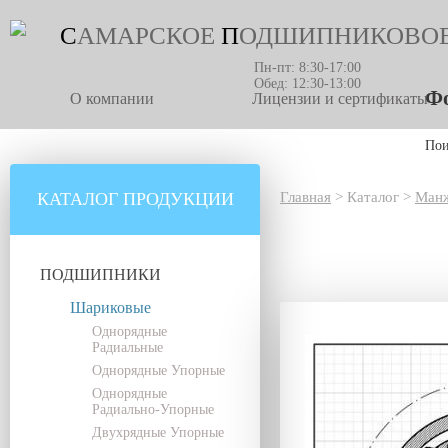
С
АМАРСКОЕ
П
ОДШИПНИКОВО
Пн-пт: 8:30-17:00
Обед: 12:30-13:00
Фо
О компании
Лицензии и сертификаты
По
КАТАЛОГ ПРОДУКЦИИ
Главная
>
Каталог
>
Манж
ПОДШИПНИКИ
Шариковые
Однорядные
Радиальные
Однорядные Упорные
Однорядные
Радиально-Упорные
Двухрядные Упорные