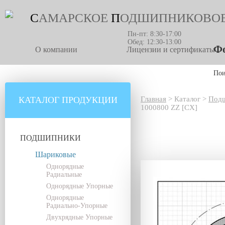
С
АМАРСКОЕ
П
ОДШИПНИКОВО
Пн-пт: 8:30-17:00
Обед: 12:30-13:00
Фо
О компании
Лицензии и сертификаты
По
КАТАЛОГ ПРОДУКЦИИ
Главная
>
Каталог
>
Под
1000800 ZZ [CX]
ПОДШИПНИКИ
Шариковые
Однорядные
Радиальные
Однорядные Упорные
Однорядные
Радиально-Упорные
Двухрядные Упорные