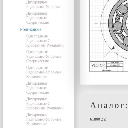
Двухрядные
Радиально-Упорные
Двухрядные
Радиальные
Сферические
Роликовые
Однорядные
Радиальные С
Короткими Роликами
Однорядные
Радиально-Упорные
Сферические
Однорядные
Радиально-Упорные
Конические
Двухрядные
Радиальные
Сферические
Двухрядные
Аналог
Радиальные С
Короткими Роликами
Двухрядные
Радиально-Упорные
61800 ZZ
Конические