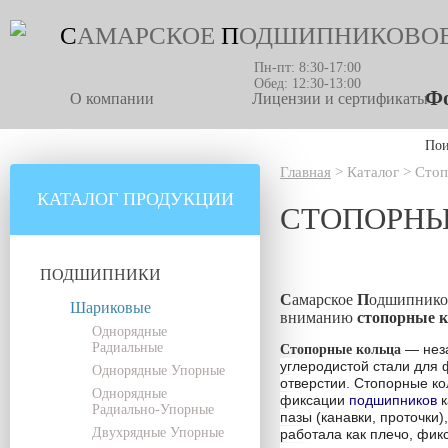
С
АМАРСКОЕ
П
ОДШИПНИКОВО
Пн-пт: 8:30-17:00
Обед: 12:30-13:00
Фо
О компании
Лицензии и сертификаты
По
Главная
>
Каталог
>
Стоп
КАТАЛОГ ПРОДУКЦИИ
СТОПОРНЫ
ПОДШИПНИКИ
С
амарское
П
одшипник
Шариковые
вниманию
стопорные 
Однорядные
Радиальные
— неза
Стопорные кольца
углеродистой стали для 
Однорядные Упорные
отверстии. Стопорные ко
Однорядные
фиксации
подшипников
к
Радиально-Упорные
пазы (канавки, проточки)
Двухрядные Упорные
работала как плечо, фик