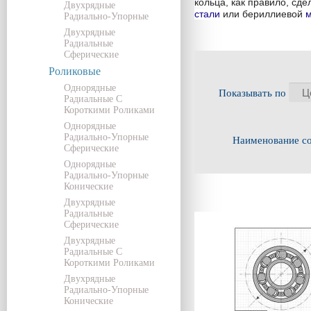
кольца, как правило, сде
Двухрядные
стали
или бериллиевой
Радиально-Упорные
Двухрядные
Радиальные
Сферические
Роликовые
Однорядные
Показывать по
Радиальные С
Короткими Роликами
Однорядные
Радиально-Упорные
Наименование с
Сферические
Однорядные
Радиально-Упорные
Конические
Двухрядные
Радиальные
Сферические
Двухрядные
Радиальные С
Короткими Роликами
Двухрядные
Радиально-Упорные
Конические