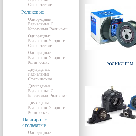
Сферические
Роликовые
Однорядные
Радиальные С
Короткими Роликами
Однорядные
Радиально-Упорные
Сферические
Однорядные
Радиально-Упорные
Конические
РОЛИКИ ГРМ
Двухрядные
Радиальные
Сферические
Двухрядные
Радиальные С
Короткими Роликами
Двухрядные
Радиально-Упорные
Конические
Шарнирные
Игольчатые
Однорядные