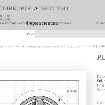
ПНИКОВОЕ
А
ГЕНТСТВО
30-17:00
30-13:00
Форма поиска
 и сертификаты
Вопрос/Ответ
Оплата
Поиск
ная
>
Каталог
>
Ступицы и ремкомплекты
>
Ступицы
>
PL-730 [TO
PL
Пере
Solar
(11-
5175
Прои