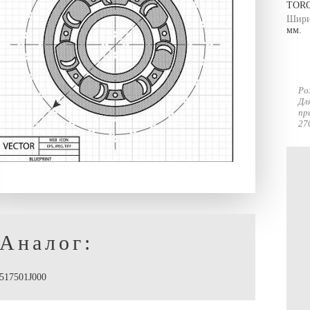
TOR
Шири
мм.
Ро
Дл
пр
27
Аналог:
517501J000