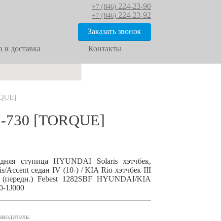
224-23-90
+7 (846)
224-23-92
+7 (846)
Заказать звонок
 и доставка
Контакты
RQUE]
-730 [TORQUE]
дняя ступица HYUNDAI Solaris хэтчбек,
is/Accent седан IV (10-) / KIA Rio хэтчбек III
) (передн.) Febest 1282SBF HYUNDAI/KIA
0-1J000
зводитель: