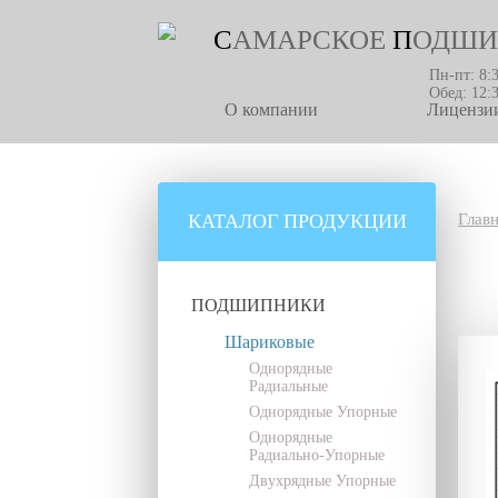
С
АМАРСКОЕ
П
ОДШИ
Пн-пт: 8:
Обед: 12:
О компании
Лицензии
КАТАЛОГ ПРОДУКЦИИ
Глав
ПОДШИПНИКИ
Шариковые
Однорядные
Радиальные
Однорядные Упорные
Однорядные
Радиально-Упорные
Двухрядные Упорные